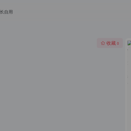
长自用
收藏
0