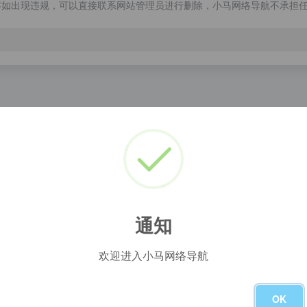
容如出现违规，可以直接联系网站管理员进行删除，小马网络导航不承担
天文库
WPS AI
天天文库是一个分享有价值文档的网站，专注于学术论文、行业资料、工程资料、应用文档、教育资料、PPT等资源文档。盖晗了：毕业论文、大学论文，行业规范标准报告，还有关于工程资料以及建造师资格考试试题，更有高校、中小学教师备课资料，文秘写作文档范文，各类的办公PPT模板等资源下载！
图生成器
网络小说
生成器 - 神奇海螺
Just a moment...
通知
欢迎进入小马网络导航
OK