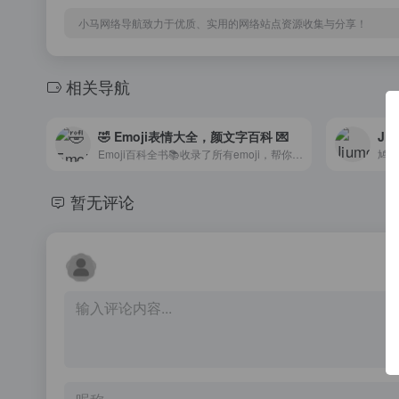
小马网络导航致力于优质、实用的网络站点资源收集与分享！
相关导航
🤣 Emoji表情大全，颜文字百科 💌
Ji
Emoji百科全书📚收录了所有emoji，帮你通过分类或者搜索轻松找到合适的表情符号，并了解各种emoji符号的相关知识和使用情景。最近热门emoji：🍹🐼💑🍱💝⛹️💃🍟🍦
鸠摩
暂无评论