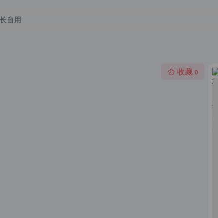
长自用
收藏
0