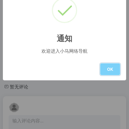
爱盘搜
猫狸盘搜
爱盘搜,最好用的夸克资源搜索站,每天更新海量资源
猫狸云,阿里盘搜,最好用的阿里云盘资源搜索站,每天更新海量资源,失效资源实时删除
云铺子
豆瓣奥斯卡
云铺子 - 百度网盘搜索引擎
提供图书、电影、音乐唱片的推荐、评论和价格比较，以及城市独特的文化生活。
通知
小宇搜索
千帆搜索
欢迎进入小马网络导航
小宇搜索
千帆搜索，是一个资源超丰富的聚合网盘资源搜索网站。千帆搜索支持百度网盘搜索、阿里云盘搜索、蓝奏云搜索、天翼云盘搜索、夸克网盘搜索、迅雷云盘搜索。可以搜索影视资源、音乐资源、图片资源、电子书资源、软件资源、小说资源等等。只需要输入关键词，即可一键聚合搜索全网所有网盘资源，搜索结果直接提供网盘分享链接，大家可保存至自己的网盘或者直接下载！
咔帕搜索
YaPan
OK
咔帕搜索（www.CuppaSo.fun）是一个资源超丰富的综合资源搜索网站,咔帕搜索专注于收录全网综合盘资源，包括：影视资源、音乐资源、图片资源、电子书资源、软件资源、小说资源等等。只需要输入关键词即可搜索综合云盘资源,直接提供综合云盘分享链接,大家可以保存至自己的综合云盘,或者直接下载。
Yapan - 网盘检索工具
暂无评论