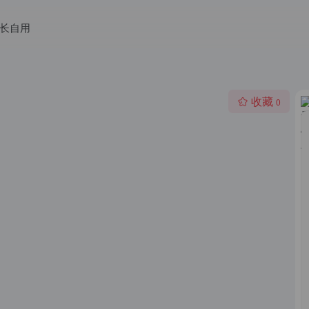
长自用
收藏
0