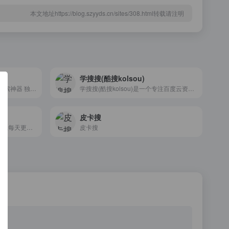
本文地址https://blog.szyyds.cn/sites/308.html转载请注明
学搜搜(酷搜kolsou)
小云搜索 - 阿里云盘夸克网盘搜索神器 独家蓝奏云搜索 | 网盘搜索引擎
学搜搜(酷搜kolsou)是一个专注百度云资源搜索引擎网站,各类网盘资源免费下载,提供设计素材及源码和java、python、人工智能、大数据、web前端、考研等视频教程百度网盘下载.
皮卡搜
爱盘搜,最好用的夸克资源搜索站,每天更新海量资源
皮卡搜