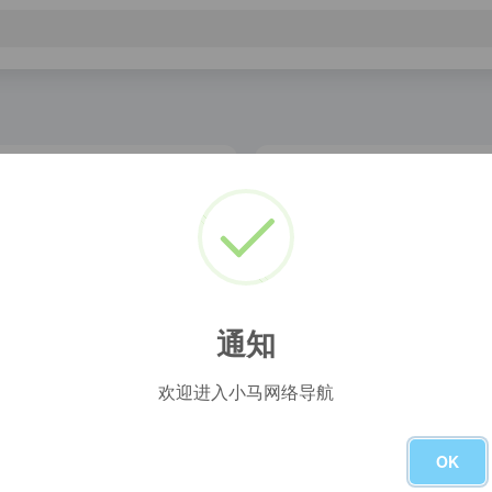
云搜索
小云搜索
小云搜索 - 阿里云盘夸克网盘搜索神器 独家蓝奏云搜索 | 网盘搜索引擎
帕搜索
爱盘搜
咔帕搜索（www.CuppaSo.fun）是一个资源超丰富的综合资源搜索网站,咔帕搜索专注于收录全网综合盘资源，包括：影视资源、音乐资源、图片资源、电子书资源、软件资源、小说资源等等。只需要输入关键词即可搜索综合云盘资源,直接提供综合云盘分享链接,大家可以保存至自己的综合云盘,或者直接下载。
通知
欢迎进入小马网络导航
OK