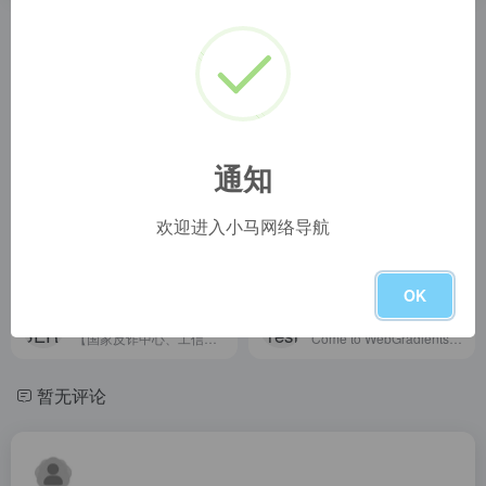
相关导航
uiGradients
Flat UI Colors 2
uiGradients - Beautiful colored gradients
Flat UI Colors 2 - 14 Color Palettes, 280 colors 🎨
uiGradients
Site not found · GitHub Pages
通知
uiGradients - Beautiful colored gradients
Site not found &middot; GitHub Pages
欢迎进入小马网络导航
The Day’s Color
Coolors
The Day's Color
Coolors - The super fast color palettes generator!
OK
BERTA
Fresh Background Gradients
【国家反诈中心、工信部反诈中心、中国电信联合提醒】
Come to WebGradients.com for 180 beautiful linear gradients in CSS3, Photoshop and Sketch. This collection is curated by top designers and totally free.
暂无评论