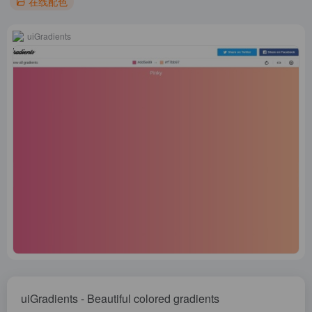
在线配色
uiGradients
uiGradients - Beautiful colored gradients