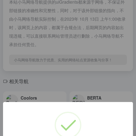
本站小马网络导航提供的uiGradients都来源于网络，不保证外
部链接的准确性和完整性，同时，对于该外部链接的指向，不
由小马网络导航实际控制，在2023年 10月 13日 上午1:00收录
时，该网页上的内容，都属于合规合法，后期网页的内容如出
现违规，可以直接联系网站管理员进行删除，小马网络导航不
承担任何责任。
小马网络导航致力于优质、实用的网络站点资源收集与分享！
相关导航
Coolors
BERTA
Coolors - The super fast color palettes generator!
【国家反诈中心、工信部反诈中心、中国电信联合提醒】
安逸影视导航
Flat UI Colors 2
安逸影视(ANEE.CC)导航，是一家集合全网电影电视剧综艺动漫网站的影视专业导航网站，目前已收录多家高清在线或蓝光片源下载网站，也有多家隐藏电影福利！
Flat UI Colors 2 - 14 Color Palettes, 280 colors 🎨