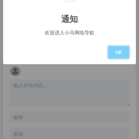
uiGradients
Grabient
uiGradients - Beautiful colored gradients
Beautiful and simple UI for generating web gradients.
通知
The Day’s Color
Fresh Background Gradients
欢迎进入小马网络导航
The Day's Color
Come to WebGradients.com for 180 beautiful linear gradients in CSS3, Photoshop and Sketch. This collection is curated by top designers and totally free.
暂无评论
OK