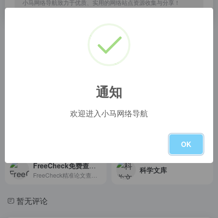
小马网络导航致力于优质、实用的网络站点资源收集与分享！
相关导航
毕业论文资源导航
电子课本
汇集整理与论文写作相关的视频和文献资源,帮助毕业生更好的选题、撰写文献综述和论文，快速排版
电子课本-电子课本网
通知
求索之路
免费、免安装、在线机器降重平台
求索之路
在线论文降重网针对中文文本进行大数据分析与深度学习建模，实现了免费的在线机器自动降重，在不安装软件的情况下，通过服务器生成相似文本，为你修改论文提供思路，帮你快速降低论文重复率。
欢迎进入小马网络导航
知到答案
锤子简历
知到答案,智慧树答案,网课小帮手,网课小助手,知到题库,知到智慧树答案,智慧树期末答案,网课答案题库大全,见面课答案
锤子简历，是全国专业的简历制作平台，拥有海量精美简历模板下载，专业简历在线制作，简历代写等一站式求职增值服务，智能-高效-便捷-实用，的满足求职者的简历制作需求，最大化提升求职成功率，做好简历就来锤子简历！
OK
FreeCheck免费查重官网
科学文库
FreeCheck精准论文查重系统，为广大学者提供专业的免费论文查重、AI智能降重、论文预测、在线报告、论文指导等一站式服务。是一款安全、精准、快捷、易操作的免费论文检测系统。同时站内提供维普、源文鉴、paperpass等定稿查重系统。
暂无评论