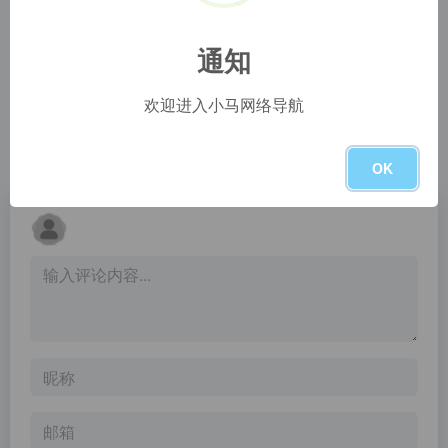
知到答案
免费论文查重
知到答案,智慧树答案,网课小帮手,网课小助手,知到题库,知到智慧树答案,智慧树期末答案,网课答案题库大全,见面课答案
PaperYY免费论文查重检测-首款免费论文检测软件，为毕业生提供专业的论文重复率检测、论文降重、论文在线修改、论文格式规范等一站式服务
通知
人民教育出版社
锤子简历
欢迎进入小马网络导航
系统升级维护公告
锤子简历，是全国专业的简历制作平台，拥有海量精美简历模板下载，专业简历在线制作，简历代写等一站式求职增值服务，智能-高效-便捷-实用，的满足求职者的简历制作需求，最大化提升求职成功率，做好简历就来锤子简历！
暂无评论
OK