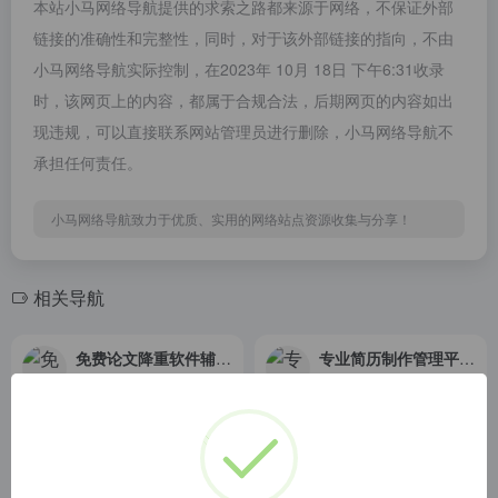
本站小马网络导航提供的求索之路都来源于网络，不保证外部
链接的准确性和完整性，同时，对于该外部链接的指向，不由
小马网络导航实际控制，在2023年 10月 18日 下午6:31收录
时，该网页上的内容，都属于合规合法，后期网页的内容如出
现违规，可以直接联系网站管理员进行删除，小马网络导航不
承担任何责任。
小马网络导航致力于优质、实用的网络站点资源收集与分享！
相关导航
免费论文降重软件辅助人工改重工具
专业简历制作管理平台【英才简历网】
贝影论文修改助手是首个免费智能在线论文去重网站！绿色安全无需破解版手机app，是目前最好用的免费论文降重神器！快速降低论文重复率，堪比论文人工降重服务,让文章自动降重变得更简单更有效，ai机器降重让您轻松通过知网查重检测系统！
英才简历：专业的在线简历制作管理平台，专业简历模板一键应用，15分钟快速制作简历。
FreeCheck免费查重官网
电子课本
FreeCheck精准论文查重系统，为广大学者提供专业的免费论文查重、AI智能降重、论文预测、在线报告、论文指导等一站式服务。是一款安全、精准、快捷、易操作的免费论文检测系统。同时站内提供维普、源文鉴、paperpass等定稿查重系统。
电子课本-电子课本网