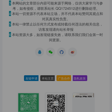
3
本网站的文章部分内容可能来源于网络，仅供大家学习与参
考，如有侵权，请联系站长 QQ
1724512
进行删除处理。
4
本站一切资源不代表本站立场，并不代表本站赞同其观点和
对其真实性负责。
5
本站一律禁止以任何方式发布或转载任何违法的相关信息，
访客发现请向站长举报
6
本站资源大多，如发现链接失效，请联系我们我们会第一时
间更新。
友链申请
-
本站主页
-
广告合作
-
隐私政策
-