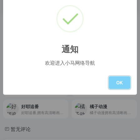
小马网络导航致力于优质、实用的网络站点资源收集与分享！
相关导航
胖次ACG
樱花动漫
通知
專為您提供海量的高質量高畫質的在線動漫資源的網站門戶,致力打造美好的補番氛圍提供1080P 720P BDRIP動漫資源收集整理,專為您提供海量的高質量高畫質的在線動漫資源的網站門戶,致力打造美好的補番氛圍
樱花动漫,动漫,樱花动漫app下载_拥有上万集高清晰画质的在线动漫，观看完全免费、无须注册、高速播放、更新及时的专业在线樱花动漫站，我们致力为所有动漫迷们提供最好看的动漫。
欢迎进入小马网络导航
每日放送
AnFuns动漫
番组放送: 方便快捷的版权动画播放地址聚合站
AnFuns动漫,本站提供1080P 720P BDRIP动漫资源收集整理,专门为您提供海量的高质量高画质的在线动漫资源的网站门户.
OK
NT动漫
YY
NT动漫，专注的动漫的网站，立志为广大动漫迷提供一个在线看动漫的好平台。
YY致力于打造全民娱乐的互动直播平台，以多样的美女互动、优质的直播内容、极致的互动体验，满足用户音乐、舞蹈、户外等直播及绝地求生、王者荣耀等热门游戏直播的观看需求。
好耶追番
橘子动漫
好耶追番,拥有高清晰画质的在线动漫，最新电影，观看完全免费、高速播放、更新及时在线，我们致力为所有动漫迷们提供最好看的动漫
橘子动漫拥有高清晰画质的在线动漫，最新电影，观看完全免费、高速播放、更新及时在线，我们致力为所有动漫迷们提供最好看的动漫
暂无评论