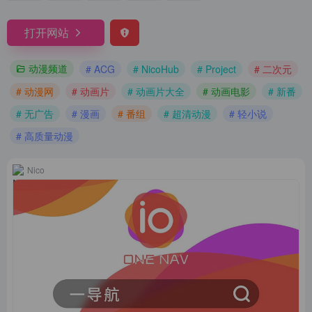
打开网站
动漫频道
# ACG
# NicoHub
# Project
# 二次元
# 动漫网
# 动画片
# 动画片大全
# 动画电影
# 新番
# 无广告
# 漫画
# 番组
# 超清动漫
# 轻小说
# 高质量动漫
Nico