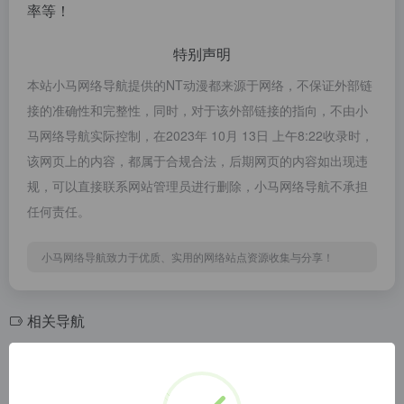
率等！
特别声明
本站小马网络导航提供的NT动漫都来源于网络，不保证外部链
接的准确性和完整性，同时，对于该外部链接的指向，不由小
马网络导航实际控制，在2023年 10月 13日 上午8:22收录时，
该网页上的内容，都属于合规合法，后期网页的内容如出现违
规，可以直接联系网站管理员进行删除，小马网络导航不承担
任何责任。
小马网络导航致力于优质、实用的网络站点资源收集与分享！
相关导航
AnFuns动漫
一个简单的影视搜索
AnFuns动漫,本站提供1080P 720P BDRIP动漫资源收集整理,专门为您提供海量的高质量高画质的在线动漫资源的网站门户.
7080影视搜