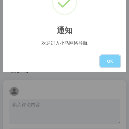
人人影视
アニメ新番組
筷子视频，为您提供最新电影、美剧天堂、电影排行榜、最新美剧、韩剧、日剧、泰剧、最快最全的美剧在线视频网站，为广大美剧迷推荐精彩的美剧视频，是广大美剧迷必收藏的美剧网站！
アニメ新番組、新シーズンをオンラインで見る、次世代アニメサイト
通知
硬核影视指南
哔哩哔哩 (゜
硬核影视指南是一家专注于收录高清影视站的网站，为用户提供高清、免费的优质影视网站，无论是高清免费在线观看，还是各种网盘下载，全部都可以找到。硬核影视指南，够高清才是真硬核！
bilibili是国内知名的视频弹幕网站，这里有及时的动漫新番，活跃的ACG氛围，有创意的Up主。大家可以在这里找到许多欢乐。
欢迎进入小马网络导航
低端影视
GAZE
OK
暂无评论