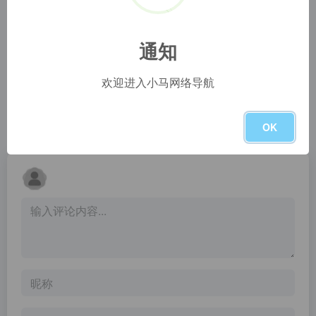
优聚搜 ujuso.com
小宇搜索
优聚搜 ujuso.com
小宇搜索
通知
云盘狗
UP云搜
欢迎进入小马网络导航
百度云网盘资源搜索分享与下载
UP云搜,阿里盘搜,最优秀的阿里云盘搜索服务的平台,收集各类阿里云盘资源提供一站式搜索功能,推动互联网优质资源的高效传递!
暂无评论
OK