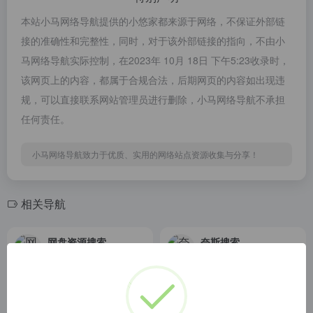
本站小马网络导航提供的小悠家都来源于网络，不保证外部链
接的准确性和完整性，同时，对于该外部链接的指向，不由小
马网络导航实际控制，在2023年 10月 18日 下午5:23收录时，
该网页上的内容，都属于合规合法，后期网页的内容如出现违
规，可以直接联系网站管理员进行删除，小马网络导航不承担
任何责任。
小马网络导航致力于优质、实用的网络站点资源收集与分享！
相关导航
网盘资源搜索
奈斯搜索
Welcome to nginx!
奈斯搜索（NiceSo）是一个资源超丰富的网盘资源搜索网站，奈斯搜索专注于收录全网阿里云盘资源，包括：影视资源、音乐资源、图片资源、电子书资源、软件资源、小说资源等等。只需要输入关键词即可搜索全网阿里云盘资源，直接提供阿里云盘分享链接，大家可以保存至自己的阿里云盘或者直接下载。
学霸盘
YaPan
学霸盘是百度网盘资源搜索引擎，提供抖音,短视频,课程,考研,PPT模板,电子书,会计,计算机等热门资源，实时检查无效资源，帮您更快捷的获取网盘资源下载信息。
Yapan - 网盘检索工具