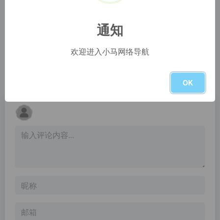
Librestock Photos
HD Wallpapers
We scan and index the best free photos from the top stock sites. All photos are free for personal and commercial. No attribution required. CC0.
Bring your screen to life with our extensive collection of beautiful HD wallpapers. All backgrounds can be downloaded for free in almost every mainstream resolution (from 1080p up to 4K) to better fit your desktop, laptop, or mobile phone home screen. No more distorted or stretched images!
通知
Free high resolution stock images CC0 and Public Domain
JESHOOTS
欢迎进入小马网络导航
Magdeleine is a curated collection of the best free stock images in high resolution (CC0, Public Domain and Creative Commons) that you can use for inspiration.
Free Stock Photos for Business or Personal use in high resolution. ✓ Free for commercial use ✓ No attribution required
暂无评论
OK