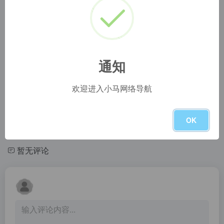
MyPhotoPack
Skitterphoto: a place to find
A huge collection of high quality photos to use in your blog, template, theme or any other personal or commercial project.
Visit Skitterphoto to download free photos. No payment, no login required. Do you take pictures? Join us and start uploading your public domain photos today.
Free Nature Stock – Download free photos
HD Wallpapers
Download free nature photos, videos, and vectors (CC0) for commercial or personal use, no attribution required. Created by Adrian Pelletier.
Bring your screen to life with our extensive collection of beautiful HD wallpapers. All backgrounds can be downloaded for free in almost every mainstream resolution (from 1080p up to 4K) to better fit your desktop, laptop, or mobile phone home screen. No more distorted or stretched images!
通知
JESHOOTS
Vintage and Modern Free Public Domain Images Archive Download
欢迎进入小马网络导航
Free Stock Photos for Business or Personal use in high resolution. ✓ Free for commercial use ✓ No attribution required
100% free Public Domain Images New free stock photos added weekly No attribution required. Images released under CC0 1.0 Universal Public Domain Dedication.
Free high resolution stock images CC0 and Public Domain
Papers.co
OK
Magdeleine is a curated collection of the best free stock images in high resolution (CC0, Public Domain and Creative Commons) that you can use for inspiration.
Best wallpapers
暂无评论