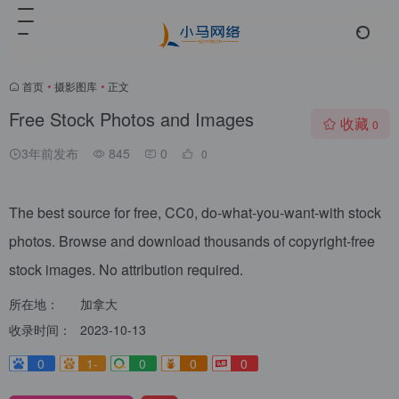
首页
•
摄影图库
•
正文
Free Stock Photos and Images
收藏
0
3年前发布
845
0
0
The best source for free, CC0, do-what-you-want-with stock
photos. Browse and download thousands of copyright-free
stock images. No attribution required.
所在地：
加拿大
收录时间：
2023-10-13
0
1-
0
0
0