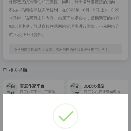
外部链接的准确性和完整性，同时，对于该外部链接的指向，
不由小马网络导航实际控制，在2023年 10月 19日 上午12:22
收录时，该网页上的内容，都属于合规合法，后期网页的内容
如出现违规，可以直接联系网站管理员进行删除，小马网络导
航不承担任何责任。
小马网络导航致力于优质、实用的网络站点资源收集与分享！
相关导航
百度作家平台
文心大模型
百度作家平台，百度旗下服务网络文学作家的一站式创作与投稿平台。作家可以在平台上创作短篇故事与长篇小说、投稿、管理作品、查看作品收益数据等。同时平台依靠百度强大的AI能力与平台服务，助力作家打磨出更好的作品。
百度文心,产业级知识增强大模型,包含基础通用大模型及面向重点领域和重点任务的大模型,同时有丰富的工具与平台支撑高效便捷的应用开发,学习效率高,可解释性好,大幅降低AI开发与应用门槛.
秘塔写作猫
AI Creator
秘塔写作猫
创作者AI，定制你的专属AI
Your connected workspace for wiki
DeepL