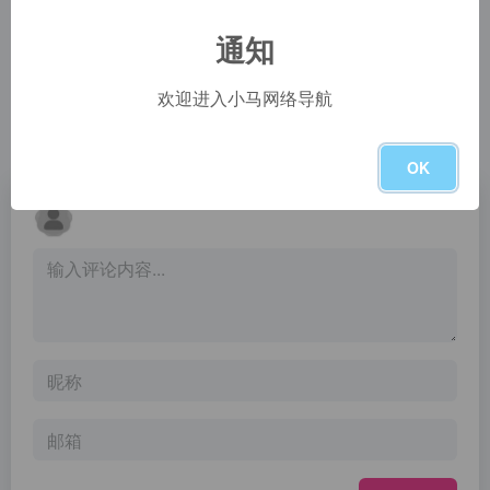
A new tool that blends your everyday work apps into one. It&#x27;s the all-in-one workspace for you and your team.
Translate texts &amp; full document files instantly. Accurate translations for individuals and Teams. Millions translate with DeepL every day.
通知
AI自动写文章
彩云小梦尝鲜版
朱鸾AI写作助手是免费在线原创文章生成器软件，提供全自动AI写文章、AI写论文、AI写小说、AI对对联、AI写诗歌、AI写作文等自然语言处理服务，朱鸾旗下AI智能写作平台。
AI续写 · 平行世界
欢迎进入小马网络导航
暂无评论
OK