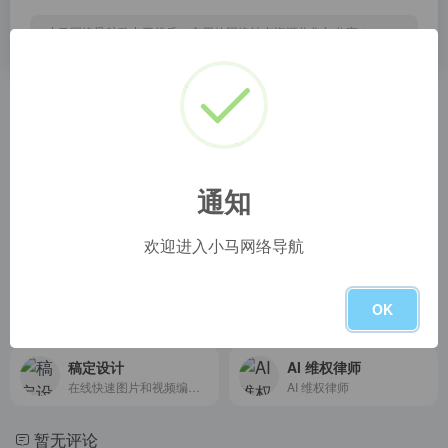
小马网络导航致力于优质、实用的网络站点资源收集与分享！
相关导航
LogoliveryAI — Free AI
TreeMind树图
Create free custom logotypes in a few seconds by simply entering your prompts. Export all the source files in SVG format.
TreeMind树图，新一代的AI人工智能思维导图软件。我们提供智能的思维导图制作工具和丰富的模板，支持脑图、逻辑图、树形图、鱼骨图、组织架构图、时间轴等多种专业格式。利用先进的AI技术，助您高效梳理思维，激发创意灵感。
通知
AI翻译
MotionGo官网
欢迎进入小马网络导航
Translate texts &amp; full document files instantly. Accurate translations for individuals and Teams. Millions translate with DeepL every day.
MotionGo是必优科技(原口袋动画团队)全新升级的一款PPT动画插件,兼容WPS和office软件,轻量级产品,让PPT动效表达更专业。原创商用PPT动画,数据看板,智能数据可视化,PPT动态图标、3D词云图,一键修改让设计、数据简单起来！
快文CopyDone
AI图像去除
OK
快文CopyDone是必优科技旗下AI原创营销文案写作神器,通过强大的自然语言处理能力,通过输入关键词,快速生成原创的软文,可以发布在各个媒体和自媒体平台,大幅提高创作效率
稿定设计
AI 维权律师
在线快速图片和视频编辑,不会PS也能搞定设计。海报、简历、PPT、公众号配图、电商等海量模板快速出图。三秒抠图实用便捷,抖音快手热门视频轻松搞定。海量正版授权资源,商用无忧。
AI 维权律师
暂无评论