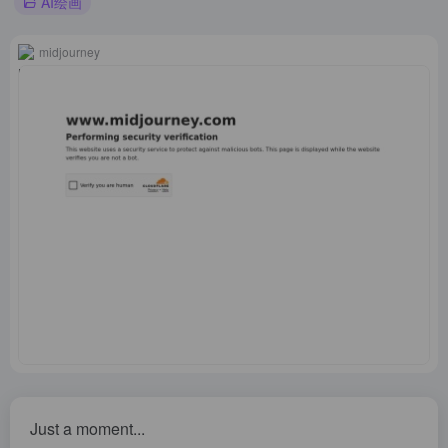
AI绘画
midjourney
Just a moment...