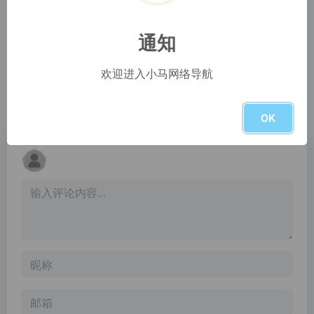
Magic Sketchpad
一帧秒创官网
Magic Sketchpad
一帧秒创是基于秒创AIGC引擎的智能AI内容生成平台，包含AI数字人、AI帮写、AI视频、AI作画等AIGC工具，可将百家号、公众号、头条号、搜狐号、新浪微博、小红书等文章一键转视频，一键生成数字人播报视频，为企业及自媒体提供一站式视频生产，全面提升内容创作效率。
通知
BlueWillow
飞桨AI Studio星河社区
欢迎进入小马网络导航
BlueWillow is a free AI artwork generator that creates stunning AI-generated images. Beautiful, unique and inspiring AI pics, photos and art are at your fingertips. Free AI paint alternative to Midjourney.
飞桨星河社区是面向AI学习者的人工智能学习与实训社区。飞桨星河社区集成了丰富的免费AI课程，大模型社区及模型应用，深度学习样例项目，各领域经典数据集，云端超强GPU算力及存储资源，更有新手练习赛、精英算法大赛等你参与。
暂无评论
OK