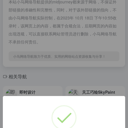
本站小马网络导航提供的midjourney都来源于网络，不保证外
部链接的准确性和完整性，同时，对于该外部链接的指向，不
由小马网络导航实际控制，在2023年 10月 18日 下午10:55收
录时，该网页上的内容，都属于合规合法，后期网页的内容如
出现违规，可以直接联系网站管理员进行删除，小马网络导航
不承担任何责任。
小马网络导航致力于优质、实用的网络站点资源收集与分享！
相关导航
即时设计
天工巧绘SkyPaint
即时设计是一款支持在线协作的专业级 UI 设计工具，支持 Sketch、Figma、XD 格式导入，海量优质设计资源即拿即用。支持创建交互原型、获取设计标注，为产设研团队提供一站式协同办公体验。
天工巧绘SkyPaint
6pen Art
瓜皮绘画
6pen 是一个使用 AI 技术，利用文本生成绘画作品的产品，这意味着，你可以仅仅通过文字描述画面内容，风格，就可以得到画面
欢迎来到瓜皮绘画平台，瓜皮绘画通过 midjourney 技术提供优质的智能绘画服务。