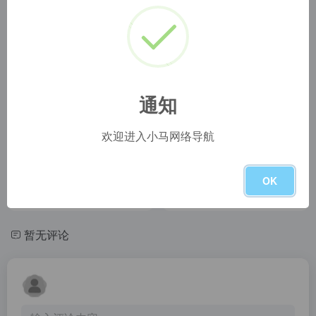
多站合一音乐搜索
AI柯基
玩的嗨多站合一音乐搜索解决方案，可搜索试听网易云音乐、QQ音乐、酷狗音乐、酷我音乐、虾米音乐、百度音乐、一听音乐、咪咕音乐、荔枝FM、蜻蜓FM、喜马拉雅FM、全民K歌、5sing原创翻唱音乐。
探索AI柯基，AI科技助手带给您便捷生活，随时解答疑问，提供实用信息，让您轻松应对工作和生活中的各种问题。立即体验，感受智能科技魅力，自动化高效完成任务！
酷盖AI实验室
如意视频
通知
人工智能助手-AI写作机器人&amp;智能写作&amp;10W+用户选择对话机器人，提供各类AI工具、智能对话、写作等chat人工智能工具，免费分享使用教程以及指令指南，为用户定向训练AI模型，提供AI定制服务。
rysp.tv如意视频,如意TV,北美视频分享网,北美华人影视视频,美国影视网,加拿大影视网,美如意视频,加拿大如意视频,北美华人在线追剧的相关信息，想要了解更多详情，请联系我们。
IMYAI
欢迎进入小马网络导航
商汤日日新
AiChat机器人-终身学习者的人工智能生产力工具
OK
好说 AI
Taco搜索
在好说 AI 可以找到满足你需求的各种 AI 工具并且可以直接尝试使用
taco搜索是一个知识文档搜索引擎，查找网络上的各种文档、电子书、学术资源
暂无评论