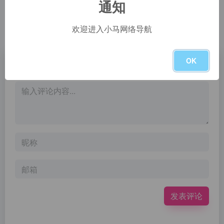
通知
自学SQL网(教程 视频 练习全套)
黑马程序员专注于IT培训，开设java培训、大数据培训、web前端培训、python培训、人工智能培训、软件测试培训、产品经理培训、智能机器人软件开发培训等多门IT培训课程，提供java培训、Java开发培训、python开发培训、大数据培训、web前端开发培训、python培训、人工智能培训等IT培训服务，黑马程序员是传智教育（股票代码003032）旗下高端IT教育品牌，致力于培养中级程序员，是业内以口碑闻名的IT培训机构。
欢迎进入小马网络导航
暂无评论
OK
发表评论