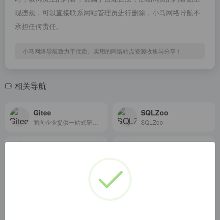
现违规，可以直接联系网站管理员进行删除，小马网络导航不
承担任何责任。
小马网络导航致力于优质、实用的网络站点资源收集与分享！
相关导航
Gitee
SQLZoo
面向企业提供一站式研发管理解决方案，包括代码管理、项目管理、文档协作、测试管理、CICD、效能度量等多个模块，支持SaaS、私有化等多种部署方式，帮助企业有序规划和管理研发过程，提升研发效率和质量。
SQLZoo
首页中文版
码农教程
Go语言中文网，中国 Golang 社区，Go语言学习园地，致力于构建完善的 Golang 中文社区，Go语言爱好者的学习家园。分享 Go 语言知识，交流使用经验
码农教程旨在为码农们提供免费的IT编程入门教程和编程学习平台，本码农网涵盖php、java、mysql、html、css、javascript、jquery等流行的编程入门教程。
Stack Overflow
chinaUnix
Stack Overflow is the largest, most trusted online community for developers to learn, share&#x200B; &#x200B;their programming &#x200B;knowledge, and build their careers.
自学SQL网(教程 视频 练习全套)
黑马程序员官网