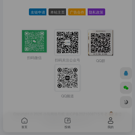
友链申请
-
本站主页
-
广告合作
-
隐私政策
-
扫码微信
扫码关注公众号
QQ群
QQ频道
Copyright © 2026
小马网络导航
渝ICP备2021008715号-2
渝公
网安备50010702504811号
首页
投稿
我的