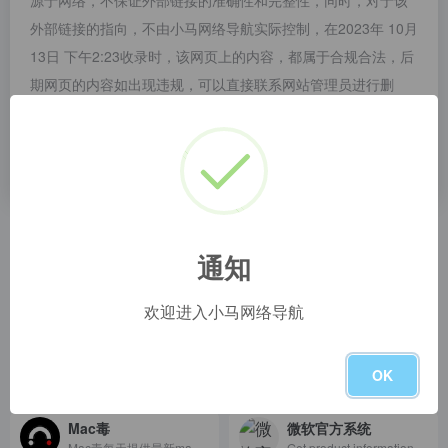
源于网络，不保证外部链接的准确性和完整性，同时，对于该
外部链接的指向，不由小马网络导航实际控制，在2023年 10月
13日 下午2:23收录时，该网页上的内容，都属于合规合法，后
期网页的内容如出现违规，可以直接联系网站管理员进行删
除，小马网络导航不承担任何责任。
小马网络导航致力于优质、实用的网络站点资源收集与分享！
相关导航
通知
CloudMoe Windows 10+ Activation Toolkit
异次元软件世界
云萌 Windows 10+ 激活工具，一键免费终身激活，享受正版相同服务，每次重装自动激活，更换硬件支持Microsoft账户迁移激活。GitHub 上最棒的开源 Win10/11 数字权利（数字许可证）激活工具！Get Windows 10/11 Free Now! Free to download portable (no install) tool. Support to Transfer your Windows 10/11 License to a New Computer. CloudMoe Windows 10 Activation Toolkit get digital license, the best open source Win 10/11 activator in GitHub.
极具人气和特色的软件网站！专注于推荐优秀软件、APP应用和互联网资源，每篇图文评测都极其用心，并提供大量软件资源下载。
欢迎进入小马网络导航
酷安
微PE工具箱
OK
玩数码，上酷安！酷安，真实有趣的数码社区。快来下载酷安APP体验吧。
跨时代的PE工具箱，装机维护得力的助手，最后的救命稻草。化繁为简，小材大用，一键安装，极速启动。
Mac毒
微软官方系统
Mac毒每天提供最新mac破解软件免费下载同时分享Mac使用技巧，致力于打造全网最全Mac破解软件与Mac技巧平台！
Get product information, support, and news from Microsoft.