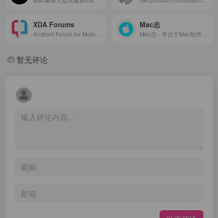
XDA Forums
Mac志
Android Forum for Mobile Phones, Tablets, Hardware &amp; App Development
Mac志 - 专注于Mac软件/Mac游戏/Mac产品/Mac技巧
暂无评论