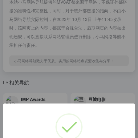
本站小马网络导航提供的MVCAT都来源于网络，不保证外部链
接的准确性和完整性，同时，对于该外部链接的指向，不由小
马网络导航实际控制，在2023年 10月 13日 上午11:45收录
时，该网页上的内容，都属于合规合法，后期网页的内容如出
现违规，可以直接联系网站管理员进行删除，小马网络导航不
承担任何责任。
小马网络导航致力于优质、实用的网络站点资源收集与分享！
相关导航
IMP Awards
豆瓣电影
All the latest movie posters as well as an extensive database of older posters dating back to 1912. Annual awards, poster design agencies, artist credits, taglines, and more.
豆瓣电影提供最新的电影介绍及评论包括上映影片的影讯查询及购票服务。你可以记录想看、在看和看过的电影电视剧，顺便打分、写影评。根据你的口味，豆瓣电影会推荐好电影给你。
IMDb: Ratings
Dialogue.moe
IMDb is the world&#x27;s most popular and authoritative source for movie, TV and celebrity content. Find ratings and reviews for the newest movie and TV shows. Get personalized recommendations, and learn where to watch across hundreds of streaming providers.
Dialogue.moe