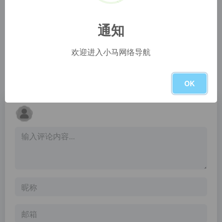
豆瓣奥斯卡
33台词
提供图书、电影、音乐唱片的推荐、评论和价格比较，以及城市独特的文化生活。
一个好用的电影字幕搜索引擎，轻松搜索台词出现的影片和时间点，是视频创作者的必备工具，是帮助英语学习的利器。
通知
Mtime时光网 —— 榜单/片单
欢迎进入小马网络导航
电影榜，电视榜，影人榜，电影片单，电视剧片单，片单
暂无评论
OK