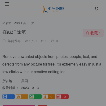
首页
•
在线工具
•
正文
在线消除笔
收藏
0
3年前发布
1,527
0
0
Remove unwanted objects from photos, people, text, and
defects from any picture for free. It's extremely easy in just a
few clicks with our creative editing tool.
所在地：
美国
收录时间：
2023-10-13
1+
1-
1
0
0