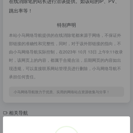
在线消除笔的站长进行洽谈提供。如该站的IP、PV、
跳出率等！
特别声明
本站小马网络导航提供的在线消除笔都来源于网络，不保证外
部链接的准确性和完整性，同时，对于该外部链接的指向，不
由小马网络导航实际控制，在2023年 10月 13日 上午9:11收录
时，该网页上的内容，都属于合规合法，后期网页的内容如出
现违规，可以直接联系网站管理员进行删除，小马网络导航不
承担任何责任。
小马网络导航致力于优质、实用的网络站点资源收集与分享！
相关导航
纯七文字转语音
PearOCR，在线图片转文字，免费OCR，在线图片文字提取，本地运算，无上传