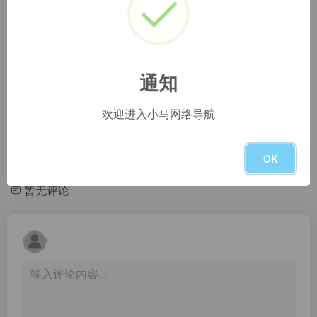
纯七文字转语音
PearOCR，在线图片转文字，免费OCR，在线图片文字提取，本地运算，无上传
GIF在线抠图
小码短链接官网
Remove the background of any video - 100% automatically, online &amp; free! Goodbye Greenscreen. Hello Unscreen.
小码短链接是一款好用、好看、可统计短链接访问量的短链接生成器工具，生成的短链接永久有效，并可统计访问量、查看详细的数据统计报表
通知
企业老板客户查询
代码转图片
钉钉（Ding Talk）是阿里巴巴集团打造的企业级智能移动办公平台，引领未来新一代工作方式，将陪伴每一个企业成长，是数字经济时代的企业组织协同办公和应用开发平台，是新生产力工具。
【国家反诈中心、工信部反诈中心、中国电信联合提醒】
欢迎进入小马网络导航
王子的小窝
在线文字转语音
王子的小窝
百度语音为开发者提供业界领先、永久免费的语音技术服务，包括语音识别、语义解析、语音合成，支持java，C/C++等语言及Windows，Linux，Android，iOS等平台。百度语音通过SDK、REST API及离线开发包等多种服务方式，满足不同开发者的需求。
OK
暂无评论