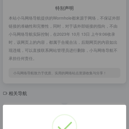
特别声明
本站小马网络导航提供的Wormhole都来源于网络，不保证外部
链接的准确性和完整性，同时，对于该外部链接的指向，不由
小马网络导航实际控制，在2023年 10月 13日 上午9:06收录
时，该网页上的内容，都属于合规合法，后期网页的内容如出
现违规，可以直接联系网站管理员进行删除，小马网络导航不
承担任何责任。
小马网络导航致力于优质、实用的网络站点资源收集与分享！
相关导航
极速免费图床
PDF转Word
极速免费图床
PDF转Word 免费PDF转化 免费在线格式转换工具 免费在线转换工具 免费视频在线转换 免费音频在线转换 免费在线转换
在线文字转语音
在线传文件