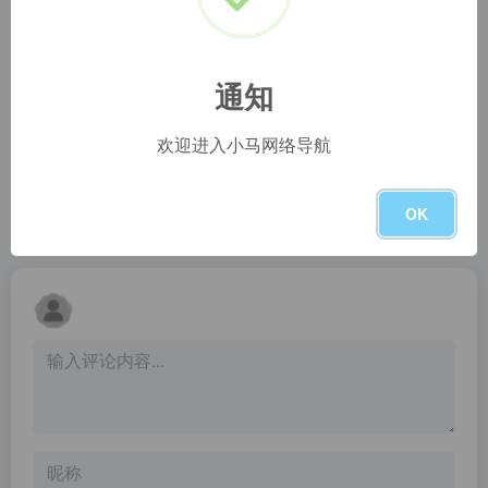
百度语音为开发者提供业界领先、永久免费的语音技术服务，包括语音识别、语义解析、语音合成，支持java，C/C++等语言及Windows，Linux，Android，iOS等平台。百度语音通过SDK、REST API及离线开发包等多种服务方式，满足不同开发者的需求。
{{description}}
BrowserFrame
在线文字转语音
通知
Browser Frame is a free tool that helps you wrap screenshots in different browser frames. Supports Chrome, Firefox, Safari, and more.
主要研发呼叫中心领域的相关产品(软件、中间件、基础平台、系统方案),我们是专业的呼叫中心系统和解决方案提供商，具备业界领先的CTI呼叫中心平台核心技术，致力于用IT产品协助您提高工作效率并降低成本。
欢迎进入小马网络导航
iLovePDF
企业老板客户查询
iLovePDF is an online service to work with PDF files completely free and easy to use. Merge PDF, split PDF, compress PDF, office to PDF, PDF to JPG and more!
钉钉（Ding Talk）是阿里巴巴集团打造的企业级智能移动办公平台，引领未来新一代工作方式，将陪伴每一个企业成长，是数字经济时代的企业组织协同办公和应用开发平台，是新生产力工具。
OK
暂无评论