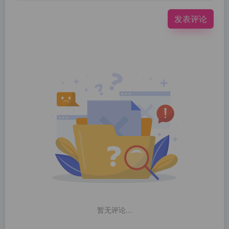
发表评论
暂无评论...