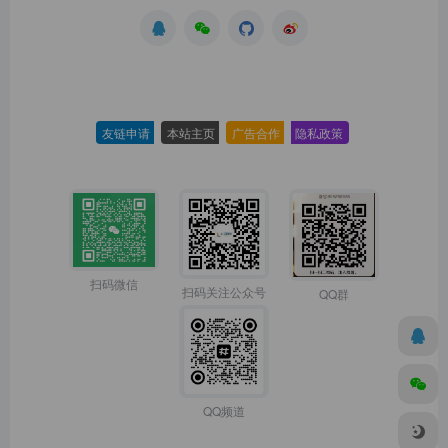
友链申请
-
本站主页
-
广告合作
-
隐私政策
-
扫码微信
扫码关注公众号
QQ群
QQ频道