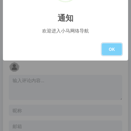
看片狂人
40影视
看片狂人(www.kpkuang.fun)是一个为影迷剧迷朋友们建立的可免费在线观看,免费超前点播,下载高清视频资源的网站,每日收集全网最新的电影,电视剧,动漫,综艺,日剧,韩剧,美剧等高清资源供网友免费观看和下载。
40影视全网独家VIP资源，免费在线观看为您提供2022最新电视剧、电视剧大全、好看的电视剧、最新的电影在线观看，每天更新最新好看的电视剧，最新综艺秀，明星信息与相关电影电视剧，同时提供电影演员表、电视剧演员表，角色等相关内容
通知
嘀哩嘀哩，这里是兴趣使然的无名小站（D站）
哔嘀影视（简称BDYS），热门电影，最新电影，最新电视剧，免费下载，迅雷下载，磁力下载，电驴下载，免费在线观看
欢迎进入小马网络导航
嘀哩嘀哩，故被网友称为d站以及dilidili，无论您喜欢那种类型，嘀哩嘀哩都会筛选经典作品并将新作经典轮番推荐，相信嘀哩嘀哩都能为您一网打尽，为您带来一场美妙的动漫盛宴，这里是兴趣使然的嘀哩嘀哩。
哔嘀影视，BDYS，热门电影，最新电影，最新电视剧，免费下载，迅雷下载，磁力下载，电驴下载，超清原画免费在线观看!
暂无评论
OK