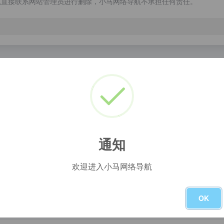
以直接联系网站管理员进行删除，小马网络导航不承担任何责任。
nfont
iconfont-国内功能很强大且图标内容很丰富的矢量图标库，提供矢量图标下载、在线存储、格式转换等功能。阿里巴巴体验团队倾力打造，设计和前端开发的便捷工具
通知
欢迎进入小马网络导航
OK