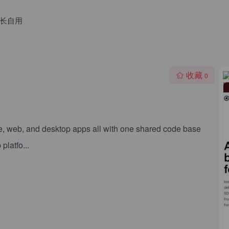
长自用
收藏
0
le, web, and desktop apps all with one shared code base
latfo...