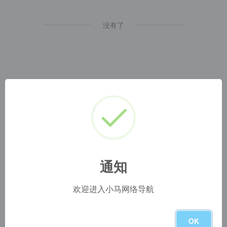
没有了
通知
小马网址导航
1
本网站名称：
2
本站永久网址：
https://www.blog.szyyds.cn
3
本网站的文章部分内容可能来源于网络，仅供大家学习与参
欢迎进入小马网络导航
考，如有侵权，请联系站长 QQ
1724512
进行删除处理。
4
本站一切资源不代表本站立场，并不代表本站赞同其观点和
对其真实性负责。
OK