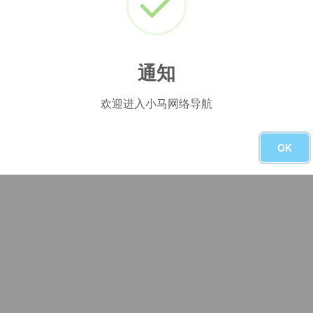
交互动效
# APP设计
# Figma
# HMI设计
没有了
通知
欢迎进入小马网络导航
OK
友链申请
-
本站主页
-
广告合作
-
隐私政策
-