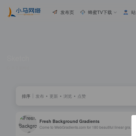
发布页
蜂蜜TV下载
站
Sketch
共 2 篇网址
排序
发布
更新
浏览
点赞
Fresh Background Gradients
Come to WebGradients.com for 180 beautiful linear gradients in CSS3, Photoshop and Sketch. This collection is curated by top designers and totally free.