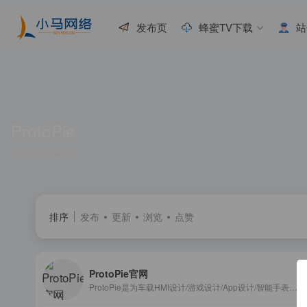
发布页
蜂蜜TV下载
站
ProtoPie
共 1 篇网址
排序
发布
更新
浏览
点赞
ProtoPie官网
ProtoPie是为车载HMI设计/游戏设计/App设计/智能手表设计等领域的UI UX设计师提供的一款原型设计工具。支持Figma/Sketch导入、原型离线在线演示、自动生成开发文档。可制作传感类、条件逻辑类、多屏幕、软硬件等多模态交互。是当今UI/UX设计师必备工具，在谷歌宝马等大厂广泛使用。