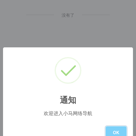
没有了
通知
小马网址导航
1
本网站名称：
2
本站永久网址：
https://www.blog.szyyds.cn
3
本网站的文章部分内容可能来源于网络，仅供大家学习与参
欢迎进入小马网络导航
考，如有侵权，请联系站长 QQ
1724512
进行删除处理。
4
本站一切资源不代表本站立场，并不代表本站赞同其观点和
对其真实性负责。
OK