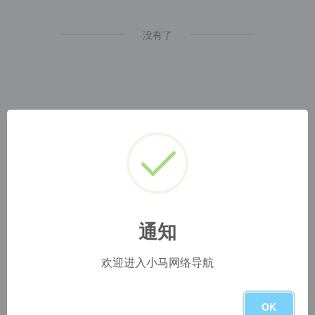
没有了
通知
小马网址导航
1
本网站名称：
2
本站永久网址：
https://www.blog.szyyds.cn
3
本网站的文章部分内容可能来源于网络，仅供大家学习与参
欢迎进入小马网络导航
考，如有侵权，请联系站长 QQ
1724512
进行删除处理。
4
本站一切资源不代表本站立场，并不代表本站赞同其观点和
对其真实性负责。
OK