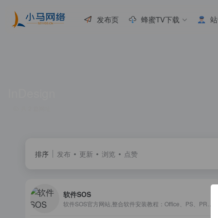
发布页
蜂蜜TV下载
站
InDesign
共 2 篇网址
排序
发布
更新
浏览
点赞
软件SOS
软件SOS官方网站,整合软件安装教程：Office、PS、PR、AE、C4D、Axure、CAD、3DMax等常用办公、平面设计、室内设计软件等商业软件激活,提供Windows和Mac版本免费下载资源、安装使用教程分享。