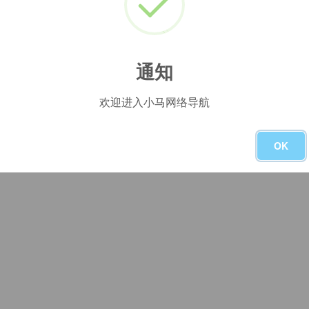
logo设计
# AI
# brand
# brand logo
没有了
通知
欢迎进入小马网络导航
OK
友链申请
-
本站主页
-
广告合作
-
隐私政策
-