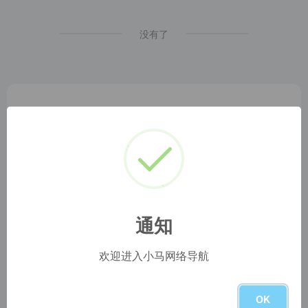
没有了
通知
小马网址导航
1
本网站名称：
2
本站永久网址：
https://www.blog.szyyds.cn
3
本网站的文章部分内容可能来源于网络，仅供大家学习与参
欢迎进入小马网络导航
考，如有侵权，请联系站长 QQ
1724512
进行删除处理。
4
本站一切资源不代表本站立场，并不代表本站赞同其观点和
对其真实性负责。
OK