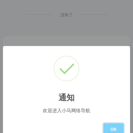
没有了
小马网址导航
1
本网站名称：
2
本站永久网址：
https://www.blog.szyyds.cn
3
本网站的文章部分内容可能来源于网络，仅供大家学习与参
考，如有侵权，请联系站长 QQ
1724512
进行删除处理。
通知
4
本站一切资源不代表本站立场，并不代表本站赞同其观点和
对其真实性负责。
欢迎进入小马网络导航
5
本站一律禁止以任何方式发布或转载任何违法的相关信息，
访客发现请向站长举报
6
本站资源大多，如发现链接失效，请联系我们我们会第一时
OK
间更新。