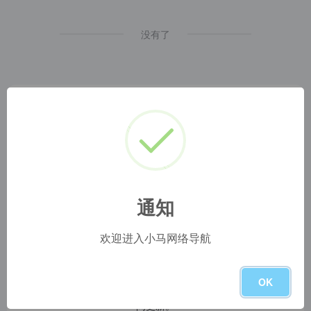
没有了
小马网址导航
1
本网站名称：
2
本站永久网址：
https://www.blog.szyyds.cn
通知
3
本网站的文章部分内容可能来源于网络，仅供大家学习与参
考，如有侵权，请联系站长 QQ
1724512
进行删除处理。
4
本站一切资源不代表本站立场，并不代表本站赞同其观点和
欢迎进入小马网络导航
对其真实性负责。
5
本站一律禁止以任何方式发布或转载任何违法的相关信息，
访客发现请向站长举报
OK
6
本站资源大多，如发现链接失效，请联系我们我们会第一时
间更新。