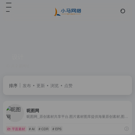
设计
共 2 篇网址
排序
发布
更新
浏览
点赞
昵图网
昵图网_原创素材共享平台.图片素材图库提供海量原创素材,图片下载,摄影作品,设计素材,视频素材,ppt模板,PSD源文件,矢量图,AI,CDR,EPS等高清图片下载.
平面素材
# AI
# CDR
# EPS