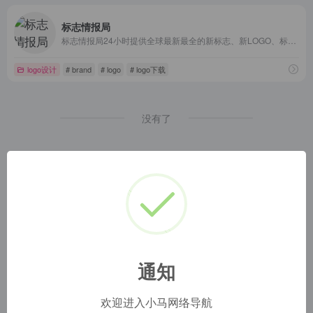
标志情报局
标志情报局24小时提供全球最新最全的新标志、新LOGO、标志新闻、标志资讯、LOGO新闻、LOGO设计欣赏、标志揭晓、国外LOGO设计欣赏等情报资讯。
logo设计
# brand
# logo
# logo下载
没有了
通知
欢迎进入小马网络导航
小马网址导航
1
本网站名称：