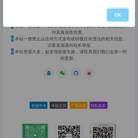
2
本站永久网址：
https://www.blog.szyyds.cn
3
本网站的文章部分内容可能来源于网络，仅供大家学习与参
OK
考，如有侵权，请联系站长 QQ
1724512
进行删除处理。
4
本站一切资源不代表本站立场，并不代表本站赞同其观点和
对其真实性负责。
5
本站一律禁止以任何方式发布或转载任何违法的相关信息，
访客发现请向站长举报
6
本站资源大多，如发现链接失效，请联系我们我们会第一时
间更新。
友链申请
-
本站主页
-
广告合作
-
隐私政策
-