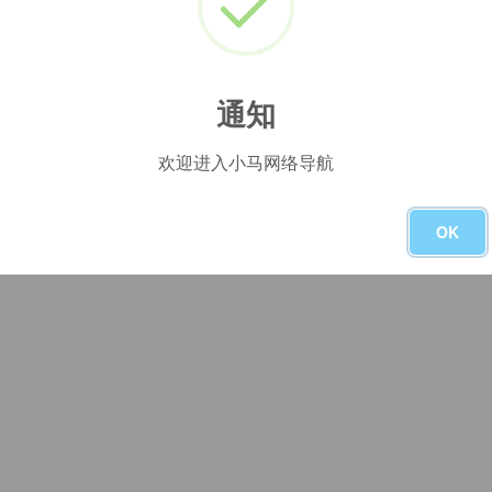
没有了
通知
欢迎进入小马网络导航
OK
友链申请
-
本站主页
-
广告合作
-
隐私政策
-