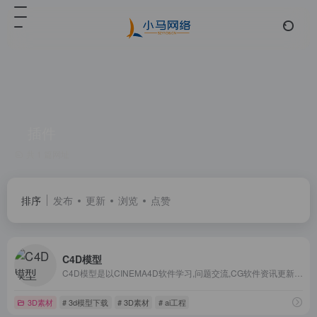
插件
共 1 篇网址
排序
发布
更新
浏览
点赞
C4D模型
C4D模型是以CINEMA4D软件学习,问题交流,CG软件资讯更新,C4D模型素材,3D模型,C4D工程,C4D材质球,C4D预设,贴图纹理下载为主。为爱好者提供c4d教程,经验,建模,渲染,绑定,动画,特效制作,插件汉化以及OCTANE,Redshift,X-Particles等常用渲染器交流互动平台。
3D素材
# 3d模型下载
# 3D素材
# ai工程