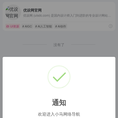
优设网官网
优设网 (uisdc.com) 是国内设计师入门到进阶的专业设计网站。AIGC及设计内容全面及时，全网粉丝过千万。专注前沿设计趋势和设计方法论，拥有原创独家设计内容和设计师网站导航。提供AIGC教程、灵感素材、UI设计、平面设计、网页设计、电商设计、SDC网站推荐。
UI资源
# AIGC
# AI人工智能
# AI创作
没有了
通知
欢迎进入小马网络导航
小马网址导航
1
本网站名称：