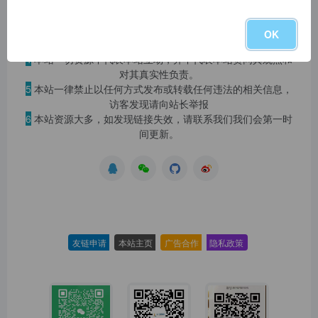
2
本站永久网址：
https://www.blog.szyyds.cn
3
本网站的文章部分内容可能来源于网络，仅供大家学习与参
OK
考，如有侵权，请联系站长 QQ
1724512
进行删除处理。
4
本站一切资源不代表本站立场，并不代表本站赞同其观点和
对其真实性负责。
5
本站一律禁止以任何方式发布或转载任何违法的相关信息，
访客发现请向站长举报
6
本站资源大多，如发现链接失效，请联系我们我们会第一时
间更新。
友链申请
-
本站主页
-
广告合作
-
隐私政策
-