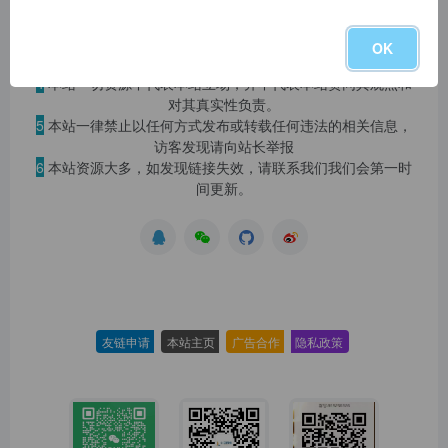
2
本站永久网址：
https://www.blog.szyyds.cn
3
本网站的文章部分内容可能来源于网络，仅供大家学习与参
OK
考，如有侵权，请联系站长 QQ
1724512
进行删除处理。
4
本站一切资源不代表本站立场，并不代表本站赞同其观点和
对其真实性负责。
5
本站一律禁止以任何方式发布或转载任何违法的相关信息，
访客发现请向站长举报
6
本站资源大多，如发现链接失效，请联系我们我们会第一时
间更新。
友链申请
-
本站主页
-
广告合作
-
隐私政策
-