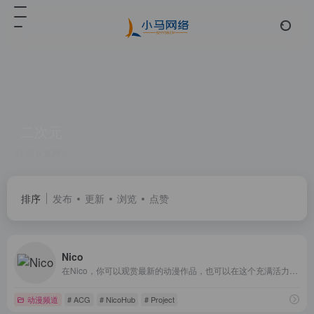
二次元
共 6 篇网址
排序
发布
更新
浏览
点赞
Nico
在Nico，你可以观赏最新的动漫作品，也可以在这个充满活力的社区，找到分享同样兴趣的朋友。这里充满了动漫的乐趣和热情，每个用户都能找到自己的一份欢乐。 Nico，一个简单而快乐的动漫世界，期待你的加入。
动漫频道
# ACG
# NicoHub
# Project