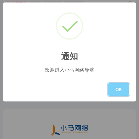
在线播放
# ACG
# ACG燃曲
# ACG神曲
橘子动漫
橘子动漫拥有高清晰画质的在线动漫，最新电影，观看完全免费、高速播放、更新及时在线，我们致力为所有动漫迷们提供最好看的动漫
动漫频道
在线播放
# ACG
# BGM
# 二次元
通知
没有了
欢迎进入小马网络导航
OK