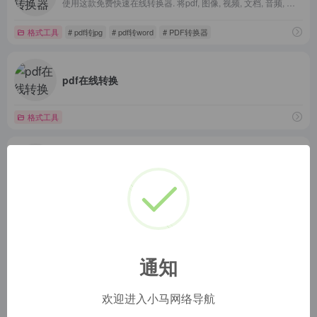
使用这款免费快速在线转换器. 将pdf, 图像, 视频, 文档, 音频, 电子书及压缩等文件格式转换为其他格式。现支持超过20200多种不同格式转换。
格式工具
# pdf转jpg
# pdf转word
# PDF转换器
pdf在线转换
格式工具
PDF压缩，在线PDF压缩
99pdf.com是PDF压缩在线软件。在线PDF压缩，无文件大小限制，无水印，压缩后PDF仍保持清晰。99PDF.com，欢迎压缩PDF！
格式工具
# PDF压缩，在线pdf压缩，PDF压缩软件
CAJ2PDF Qt
CAJ 转 PDF 转换器（GUI 版本）
通知
格式工具
欢迎进入小马网络导航