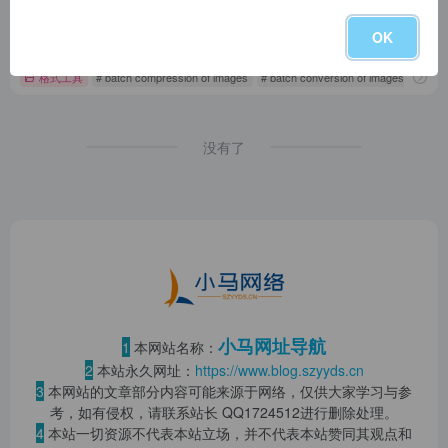
images tool
Faster and safer, 100% free and unlimited files
OK
格式工具
# batch compression of images
# batch conversion of images
# gif 
没有了
小马网址导航
1
本网站名称：
2
本站永久网址：
https://www.blog.szyyds.cn
3
本网站的文章部分内容可能来源于网络，仅供大家学习与参
考，如有侵权，请联系站长 QQ
1724512
进行删除处理。
4
本站一切资源不代表本站立场，并不代表本站赞同其观点和