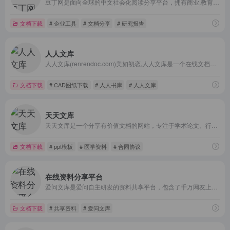
豆丁网是面向全球的中文社会化阅读分享平台，拥有商业,教育,研究报告,行业资料,学术论文,认证考试,星座,心理学等数亿实用文档和书刊杂志。
文档下载
# 企业工具
# 文档分享
# 研究报告
人人文库
人人文库(renrendoc.com)美如初恋,人人文库是一个在线文档分享平台。你可以上传设计图纸,研究报告,设计标准,策划管理方案,论文等电子文档，分享最新的行业资讯。
文档下载
# CAD图纸下载
# 人人书库
# 人人文库
天天文库
天天文库是一个分享有价值文档的网站，专注于学术论文、行业资料、工程资料、应用文档、教育资料、PPT等资源文档。盖晗了：毕业论文、大学论文，行业规范标准报告，还有关于工程资料以及建造师资格考试试题，更有高校、中小学教师备课资料，文秘写作文档范文，各类的办公PPT模板等资源下载！
文档下载
# ppt模板
# 医学资料
# 合同协议
在线资料分享平台
爱问文库是爱问自主研发的资料共享平台，包含了千万网友上传的多种格式的文档，同时也提供海量资料的免费下载，内容涉及教育资源、专业资料、IT资料、娱乐生活、经济管理、办公文书、游戏资料等。
文档下载
# 共享资料
# 爱问文库