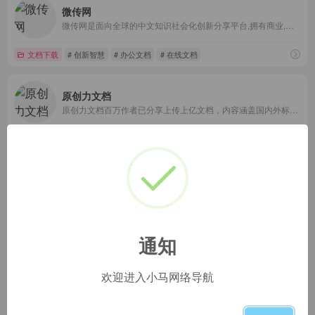
微传网
微传网是面向全球的中文知识社会化创新分享平台,拥有商业,教育,研究报告,行业资料,学术论文,认证考试,星座,心理学等实用文档和书刊杂志,可以自由交换文档,还可以分享最新的行业资讯。
文档下载
# 创新智慧
# 办公文档
# 在线文档
原创力文档
原创力文档百万作者已分享上传上亿文档，内容涵盖国内外标准规范/工作总结/事务文书/说明文书/规章制度/统计图表/产品手册/演讲致辞/通知申请书/工作计划/资产评估/会计自学/活动策划等学习类、工作类文档资料，为用户提供优质的下载及知识服务
文档下载
# 办公文档
# 学习资料
# 文档上传
文库网
文库网是面向全球的中文社会化阅读分享平台,拥有商业,教育,研究报告,行业资料,学术论文,认证考试,星座,心理学等实用文档和书刊杂志。
文档下载
# 文库网：让知识流动，智慧萌芽！
通知
淘豆网
欢迎进入小马网络导航
淘豆网(www.taodocs.com)是大型的文档在线销售与分享社区。在这里已经上传了上亿份文档资料。来淘豆网，即刻分享销售你的文档。借助淘豆网，你可以为你的文档定价，并通过淘豆网发表到微信、微博中，进行广泛传播，在分享的同时获得收入回报。
文档下载
# 在线文档
# 学习资料
# 文档下载